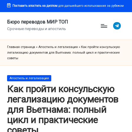
Поставить апостиль
на диплом
для дальнейшего использования за рубежом
Перейти
к
Бюро переводов МИР ТОП
Telegram
содержимому
Срочные переводы и апостиль
Главная страница
»
Апостиль и легализация
»
Как пройти консульскую
легализацию документов для Вьетнама: полный цикл и практические
советы
Опубликовано
Апостиль и легализация
в
Как пройти консульскую
легализацию документов
для Вьетнама: полный
цикл и практические
советы