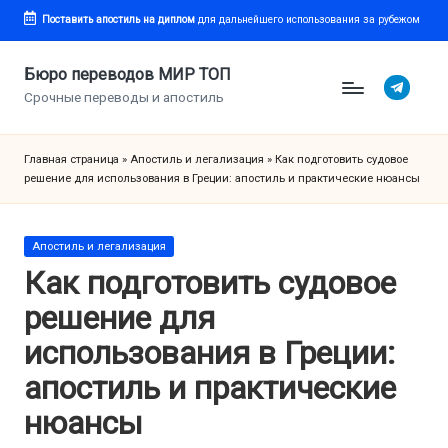
Поставить апостиль
на диплом
для дальнейшего использования за рубежом
Перейти
к
Бюро переводов МИР ТОП
Telegram
содержимому
Срочные переводы и апостиль
Главная страница
»
Апостиль и легализация
»
Как подготовить судовое
решение для использования в Греции: апостиль и практические нюансы
Опубликовано
Апостиль и легализация
в
Как подготовить судовое
решение для
использования в Греции:
апостиль и практические
нюансы