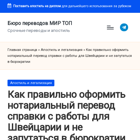
Поставить апостиль
на диплом
для дальнейшего использования за рубежом
Перейти
к
Бюро переводов МИР ТОП
Telegram
содержимому
Срочные переводы и апостиль
Главная страница
»
Апостиль и легализация
»
Как правильно оформить
нотариальный перевод справки с работы для Швейцарии и не запутаться
в бюрократии
Опубликовано
Апостиль и легализация
в
Как правильно оформить
нотариальный перевод
справки с работы для
Швейцарии и не
запутаться в бюрократии