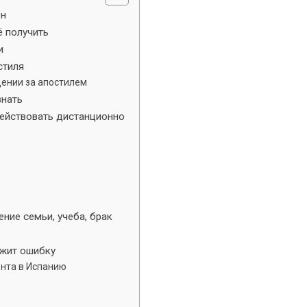
ен
ё получить
и
стиля
щении за апостилем
знать
действовать дистанционно
ние семьи, учеба, брак
ржит ошибку
ента в Испанию