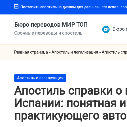
Поставить апостиль
на диплом
для дальнейшего использов
Перейти
к
Бюро переводов МИР ТОП
Бюро 
содержимому
Срочные переводы и апостиль
Главная страница
»
Апостиль и легализация
»
Апостиль спр
Опубликовано
Апостиль и легализация
в
Апостиль справки о
Испании: понятная и
практикующего авто