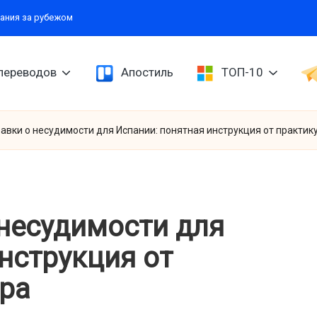
ания за рубежом
переводов
Апостиль
ТОП-10
авки о несудимости для Испании: понятная инструкция от практи
 несудимости для
нструкция от
ра