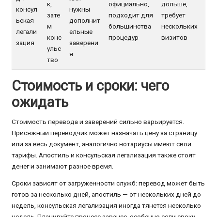
к,
официально,
дольше,
консул
нужны
зате
подходит для
требует
ьская
дополнит
м
большинства
нескольких
легали
ельные
конс
процедур
визитов
зация
заверени
ульс
я
тво
Стоимость и сроки: чего
ожидать
Стоимость перевода и заверений сильно варьируется.
Присяжный переводчик может назначать цену за страницу
или за весь документ, аналогично нотариусы имеют свои
тарифы. Апостиль и консульская легализация также стоят
денег и занимают разное время.
Сроки зависят от загруженности служб: перевод может быть
готов за несколько дней, апостиль — от нескольких дней до
недель, консульская легализация иногда тянется несколько
недель. Планируйте процесс заранее, особенно если сроки