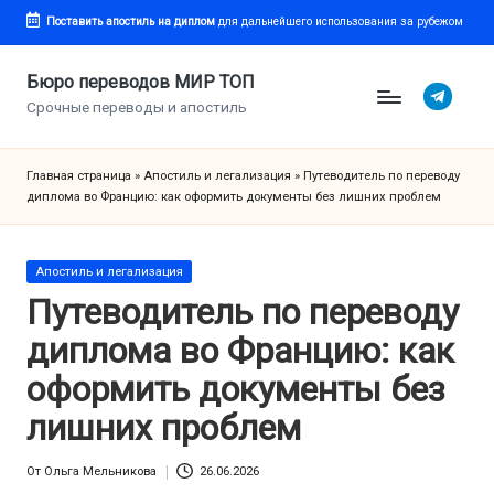
Поставить апостиль
на диплом
для дальнейшего использования за рубежом
Перейти
к
Бюро переводов МИР ТОП
Telegram
содержимому
Срочные переводы и апостиль
Главная страница
»
Апостиль и легализация
»
Путеводитель по переводу
диплома во Францию: как оформить документы без лишних проблем
Опубликовано
Апостиль и легализация
в
Путеводитель по переводу
диплома во Францию: как
оформить документы без
лишних проблем
От
Ольга Мельникова
26.06.2026
Запись