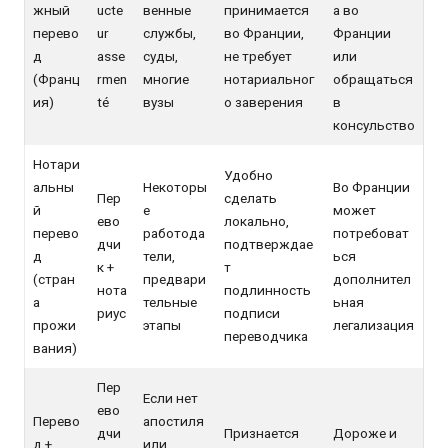
жный
ucte
венные
принимается
а во
перево
ur
службы,
во Франции,
Франции
д
asse
суды,
не требует
или
(Франц
rmen
многие
нотариальног
обращаться
ия)
té
вузы
о заверения
в
консульство
Нотари
Удобно
альны
Некоторы
Во Франции
Пер
сделать
й
е
может
ево
локально,
перево
работода
потребоват
дчи
подтверждае
д
тели,
ься
к +
т
(стран
предвари
дополнител
нота
подлинность
а
тельные
ьная
риус
подписи
прожи
этапы
легализация
переводчика
вания)
Пер
Если нет
ево
Перево
апостиля
дчи
Признается
Дороже и
д +
или