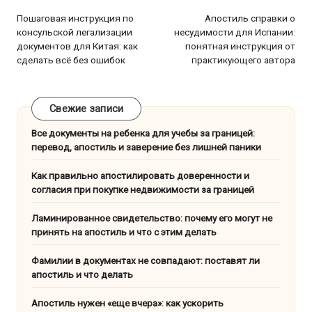
по
Пошаговая инструкция по
Апостиль справки о
консульской легализации
несудимости для Испании:
записям
документов для Китая: как
понятная инструкция от
сделать всё без ошибок
практикующего автора
Свежие записи
Все документы на ребенка для учебы за границей:
перевод, апостиль и заверение без лишней паники
Как правильно апостилировать доверенности и
согласия при покупке недвижимости за границей
Ламинированное свидетельство: почему его могут не
принять на апостиль и что с этим делать
Фамилии в документах не совпадают: поставят ли
апостиль и что делать
Апостиль нужен «еще вчера»: как ускорить