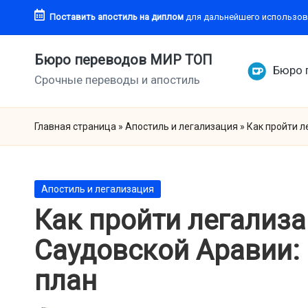
Поставить апостиль
на диплом
для дальнейшего использов
Перейти
к
Бюро переводов МИР ТОП
Бюро 
содержимому
Срочные переводы и апостиль
Главная страница
»
Апостиль и легализация
»
Как пройти 
Опубликовано
Апостиль и легализация
в
Как пройти легализ
Саудовской Аравии:
план