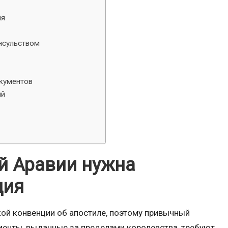
ия
нсульством
окументов
ий
й Аравии нужна
ция
кой конвенции об апостиле, поэтому привычный
ументы, выданные за пределами королевства, требуют