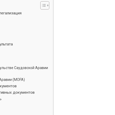
легализация
ультата
)
сульстве Саудовской Аравии
Аравии (MOFA)
окументов
тивных документов
ь