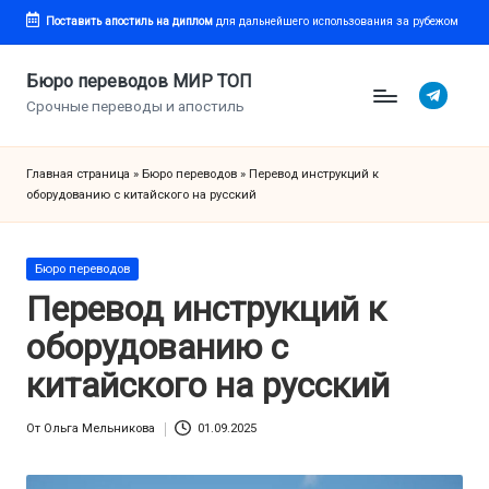
Поставить апостиль
на диплом
для дальнейшего использования за рубежом
Перейти
к
Бюро переводов МИР ТОП
Telegram
содержимому
Срочные переводы и апостиль
Главная страница
»
Бюро переводов
»
Перевод инструкций к
оборудованию с китайского на русский
Опубликовано
Бюро переводов
в
Перевод инструкций к
оборудованию с
китайского на русский
От
Ольга Мельникова
01.09.2025
Запись
от