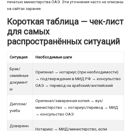
печатью министерства ОАЭ. Эти уточнения часто не описаны
на сайтах заранее.
Короткая таблица — чек-лист
для самых
распространённых ситуаций
Ситуация
Необходимые шаги
Брак/
Оригинал → нотариус (при необходимости)
семейные
→ подтверждение в МИД РФ → консульство
документ
ОАЭ → перевод на арабский/английский
ы
Оригинал/заверенная копия → вуз/
Диплом/
министерство → нотариус/перевод → МИД
учёба
→ консульство ОАЭ
Доверенн
Нотариус → МИД/министерство, если