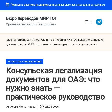
Поставить апостиль
на диплом
для дальнейшего использования за рубежом
Перейти
к
Бюро переводов МИР ТОП
Telegram
содержимому
Срочные переводы и апостиль
Главная страница
»
Апостиль и легализация
»
Консульская легализация
документов для ОАЭ: что нужно знать — практическое руководство
Опубликовано
Апостиль и легализация
в
Консульская легализация
документов для ОАЭ: что
нужно знать —
практическое руководство
От
Ольга Мельникова
26.06.2026
Запись