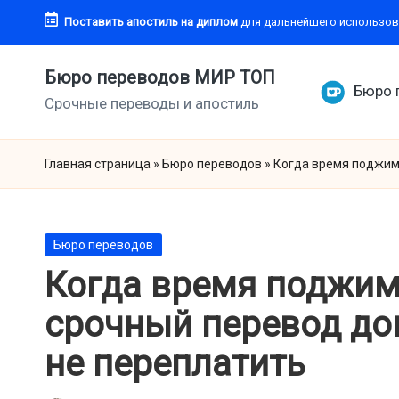
Поставить апостиль
на диплом
для дальнейшего использов
Перейти
к
Бюро переводов МИР ТОП
Бюро 
содержимому
Срочные переводы и апостиль
Главная страница
»
Бюро переводов
»
Когда время поджима
Опубликовано
Бюро переводов
в
Когда время поджима
срочный перевод до
не переплатить