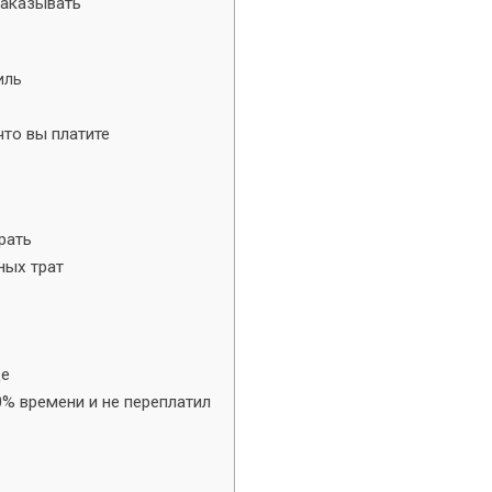
заказывать
иль
что вы платите
рать
ных трат
ь
де
% времени и не переплатил