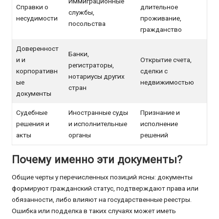
Иммиграционные
Справки о
длительное
службы,
несудимости
проживание,
посольства
гражданство
Доверенност
Банки,
и и
Открытие счета,
регистраторы,
корпоративн
сделки с
нотариусы других
ые
недвижимостью
стран
документы
Судебные
Иностранные суды
Признание и
решения и
и исполнительные
исполнение
акты
органы
решений
Почему именно эти документы?
Общие черты у перечисленных позиций ясны: документы
формируют гражданский статус, подтверждают права или
обязанности, либо влияют на государственные реестры.
Ошибка или подделка в таких случаях может иметь