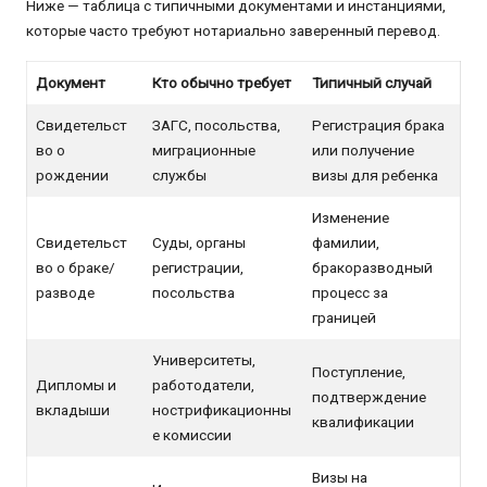
Ниже — таблица с типичными документами и инстанциями,
которые часто требуют нотариально заверенный перевод.
Документ
Кто обычно требует
Типичный случай
Свидетельст
ЗАГС, посольства,
Регистрация брака
во о
миграционные
или получение
рождении
службы
визы для ребенка
Изменение
Свидетельст
Суды, органы
фамилии,
во о браке/
регистрации,
бракоразводный
разводе
посольства
процесс за
границей
Университеты,
Поступление,
Дипломы и
работодатели,
подтверждение
вкладыши
нострификационны
квалификации
е комиссии
Визы на