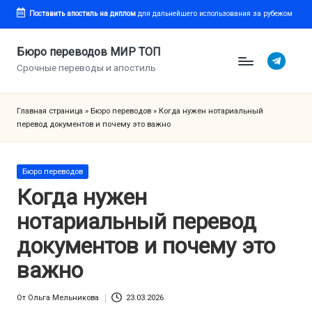
Поставить апостиль
на диплом
для дальнейшего использования за рубежом
Перейти
к
Бюро переводов МИР ТОП
Telegram
содержимому
Срочные переводы и апостиль
Главная страница
»
Бюро переводов
»
Когда нужен нотариальный
перевод документов и почему это важно
Опубликовано
Бюро переводов
в
Когда нужен
нотариальный перевод
документов и почему это
важно
От
Ольга Мельникова
23.03.2026
Запись