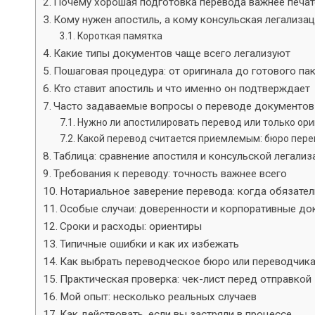
Почему хорошая подготовка перевода важнее печат
Кому нужен апостиль, а кому консульская легализа
Короткая памятка
Какие типы документов чаще всего легализуют
Пошаговая процедура: от оригинала до готового па
Кто ставит апостиль и что именно он подтверждает
Часто задаваемые вопросы о переводе документов
Нужно ли апостилировать перевод или только ори
Какой перевод считается приемлемым: бюро пер
Таблица: сравнение апостиля и консульской легализ
Требования к переводу: точность важнее всего
Нотариальное заверение перевода: когда обязате
Особые случаи: доверенности и корпоративные д
Сроки и расходы: ориентиры
Типичные ошибки и как их избежать
Как выбрать переводческое бюро или переводчик
Практическая проверка: чек-лист перед отправкой
Мой опыт: несколько реальных случаев
Как действовать, если вы застряли в процессе