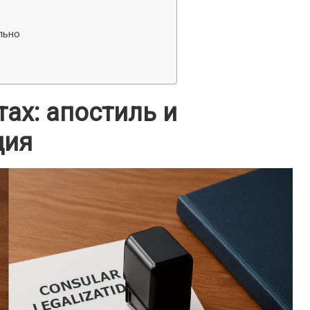
льно
тах: апостиль и
ция