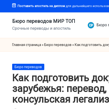
Поставить апостиль
на диплом
для дальнейшего использов
Перейти
к
Бюро переводов МИР ТОП
Бюро 
содержимому
Срочные переводы и апостиль
Главная страница
»
Бюро переводов
»
Как подготовить док
Опубликовано
Бюро переводов
в
Как подготовить до
зарубежья: перевод,
консульская легали