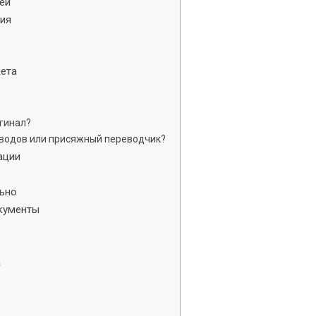
ей
ция
кета
гинал?
еводов или присяжный переводчик?
ации
льно
окументы
а