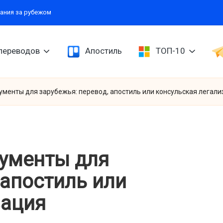
ания за рубежом
переводов
Апостиль
ТОП-10
ументы для зарубежья: перевод, апостиль или консульская легал
кументы для
 апостиль или
зация