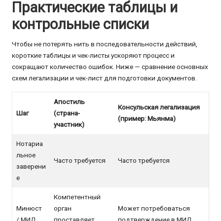
Практические таблицы и
контрольные списки
Чтобы не потерять нить в последовательности действий,
короткие таблицы и чек-листы ускоряют процесс и
сокращают количество ошибок. Ниже — сравнение основных
схем легализации и чек-лист для подготовки документов.
Апостиль
Консульская легализация
Шаг
(страна-
(пример: Мьянма)
участник)
Нотариа
льное
Часто требуется
Часто требуется
заверени
е
Компетентный
Минюст
орган
Может потребоваться
/ МИД
проставляет
подтверждение в МИД