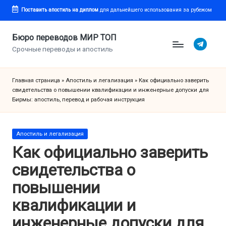
Поставить апостиль
на диплом
для дальнейшего использования за рубежом
Перейти
к
Бюро переводов МИР ТОП
Telegram
содержимому
Срочные переводы и апостиль
Главная страница
»
Апостиль и легализация
»
Как официально заверить
свидетельства о повышении квалификации и инженерные допуски для
Бирмы: апостиль, перевод и рабочая инструкция
Опубликовано
Апостиль и легализация
в
Как официально заверить
свидетельства о
повышении
квалификации и
инженерные допуски для