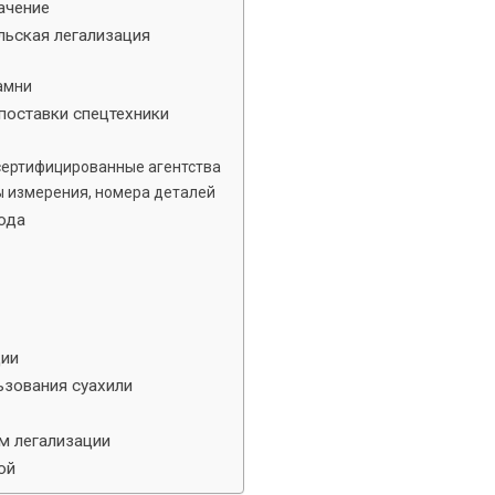
ачение
льская легализация
амни
поставки спецтехники
сертифицированные агентства
ы измерения, номера деталей
ода
ции
ьзования суахили
м легализации
ой