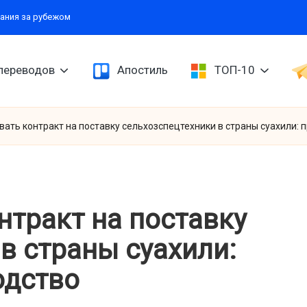
ания за рубежом
переводов
Апостиль
ТОП-10
вать контракт на поставку сельхозспецтехники в страны суахили: 
нтракт на поставку
в страны суахили:
одство