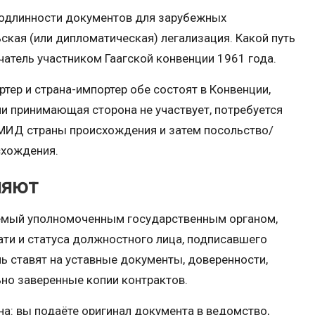
одлинности документов для зарубежных
ская (или дипломатическая) легализация. Какой путь
учатель участником Гаагской конвенции 1961 года.
ртер и страна-импортер обе состоят в Конвенции,
ии принимающая сторона не участвует, потребуется
 МИД страны происхождения и затем посольство/
схождения.
ляют
яемый уполномоченным государственным органом,
ти и статуса должностного лица, подписавшего
ь ставят на уставные документы, доверенности,
ьно заверенные копии контрактов.
а: вы подаёте оригинал документа в ведомство,