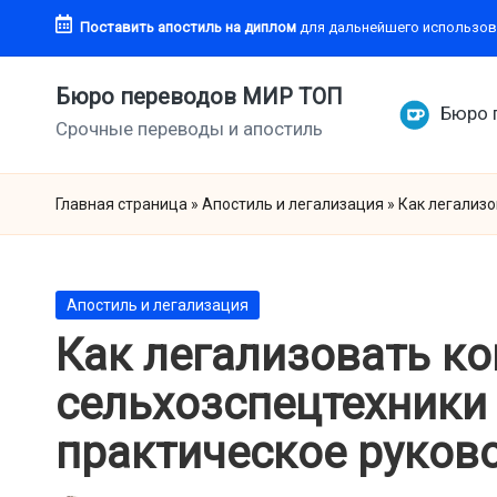
Поставить апостиль
на диплом
для дальнейшего использов
Перейти
к
Бюро переводов МИР ТОП
Бюро 
содержимому
Срочные переводы и апостиль
Главная страница
»
Апостиль и легализация
»
Как легализо
Опубликовано
Апостиль и легализация
в
Как легализовать ко
сельхозспецтехники 
практическое руков