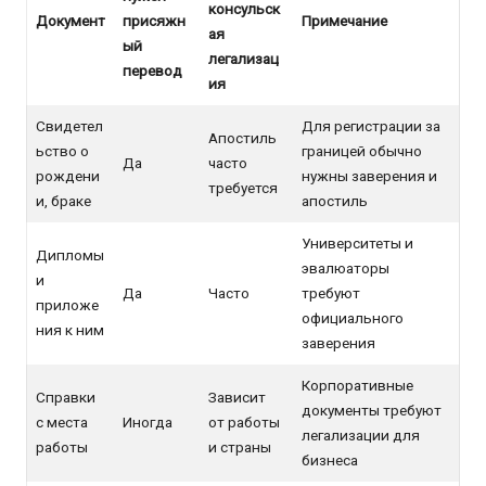
консульск
Документ
присяжн
Примечание
ая
ый
легализац
перевод
ия
Свидетел
Для регистрации за
Апостиль
ьство о
границей обычно
Да
часто
рождени
нужны заверения и
требуется
и, браке
апостиль
Университеты и
Дипломы
эвалюаторы
и
Да
Часто
требуют
приложе
официального
ния к ним
заверения
Корпоративные
Справки
Зависит
документы требуют
с места
Иногда
от работы
легализации для
работы
и страны
бизнеса