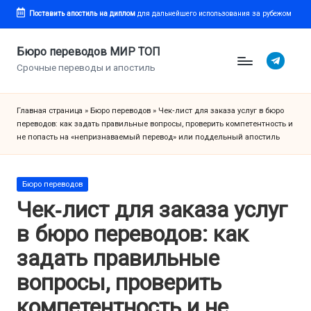
Поставить апостиль
на диплом
для дальнейшего использования за рубежом
Перейти
к
Бюро переводов МИР ТОП
Telegram
содержимому
Срочные переводы и апостиль
Главная страница
»
Бюро переводов
»
Чек‑лист для заказа услуг в бюро
переводов: как задать правильные вопросы, проверить компетентность и
не попасть на «непризнаваемый перевод» или поддельный апостиль
Опубликовано
Бюро переводов
в
Чек‑лист для заказа услуг
в бюро переводов: как
задать правильные
вопросы, проверить
компетентность и не