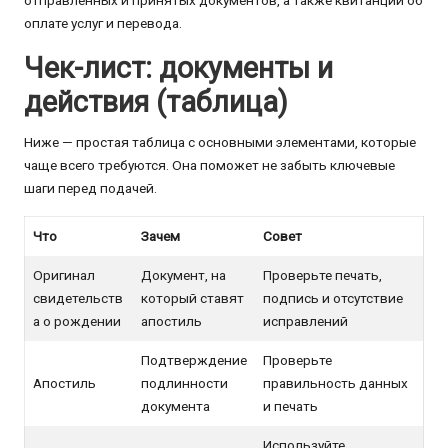
отправленных и принятых документов, а также квитанции об
оплате услуг и перевода.
Чек-лист: документы и
действия (таблица)
Ниже — простая таблица с основными элементами, которые
чаще всего требуются. Она поможет не забыть ключевые
шаги перед подачей.
Что
Зачем
Совет
Оригинал
Документ, на
Проверьте печать,
свидетельств
который ставят
подпись и отсутствие
а о рождении
апостиль
исправлений
Подтверждение
Проверьте
Апостиль
подлинности
правильность данных
документа
и печать
Используйте