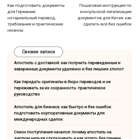
по
Как подготовить документы
Пошаговая инструкция по
для Германии:
консульской легализации
записям
нотариальный перевод,
документов для Китая: как
требования и практические
сделать всё без ошибок
нюансы
Свежие записи
Апостиль с доставкой: как получить переведенные и
заверенные документы удаленно и без лишних хлопот
Как передать оригиналы в бюро переводов и не
переживать за их сохранность: практическое
руководство
Апостиль для бизнеса: как быстро и без ошибок
подготовить корпоративные документы для
международных сделок
Сезон поступления начался: почему апостиль на
диплом нельзя откладывать и как успеть без паники