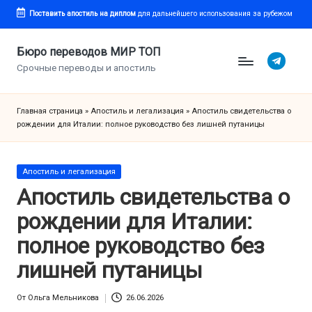
Поставить апостиль
на диплом
для дальнейшего использования за рубежом
Перейти
к
Бюро переводов МИР ТОП
Telegram
содержимому
Срочные переводы и апостиль
Главная страница
»
Апостиль и легализация
»
Апостиль свидетельства о
рождении для Италии: полное руководство без лишней путаницы
Опубликовано
Апостиль и легализация
в
Апостиль свидетельства о
рождении для Италии:
полное руководство без
лишней путаницы
От
Ольга Мельникова
26.06.2026
Запись